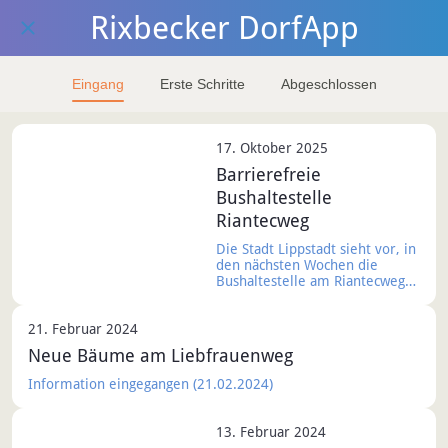
Rixbecker DorfApp
Eingang
Erste Schritte
Abgeschlossen
17. Oktober 2025
Barrierefreie
Bushaltestelle
Riantecweg
Die Stadt Lippstadt sieht vor, in
den nächsten Wochen die
Bushaltestelle am Riantecweg
(nördliche/in Richtung
Lippstadt) barrierefrei
21. Februar 2024
umzubauen. Dies geschieht im
Rahmen des Vorhabens alle
Neue Bäume am Liebfrauenweg
Bushaltestellen in Lippstadt
barrierefrei zu machen.
Information eingegangen (21.02.2024)
13. Februar 2024